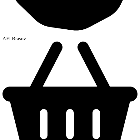
AFI Brasov