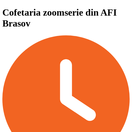
Cofetaria zoomserie din AFI
Brasov