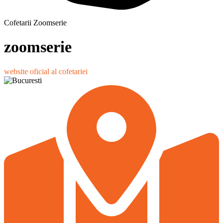
Cofetarii Zoomserie
zoomserie
website oficial al cofetariei