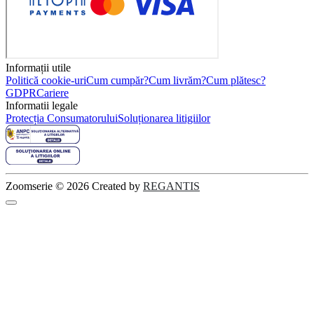
Informații utile
Politică cookie-uri
Cum cumpăr?
Cum livrăm?
Cum plătesc?
GDPR
Cariere
Informatii legale
Protecția Consumatorului
Soluționarea litigiilor
Zoomserie © 2026 Created by
REGANTIS