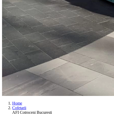
Home
Cofetarii
AFI Cotroceni Bucuresti