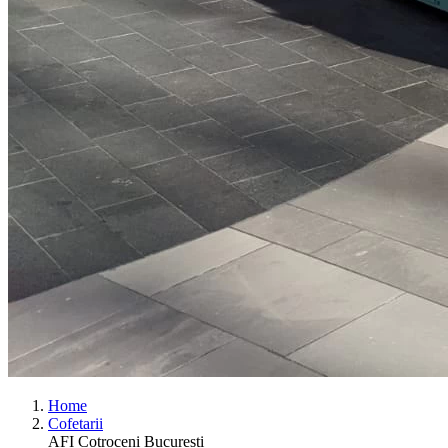
Home
Cofetarii
AFI Cotroceni Bucuresti