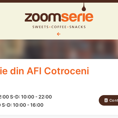
e din AFI Cotroceni
2:00
S-D:
10:00
-
22:00
Cont
0
S-D:
10:00
-
16:00