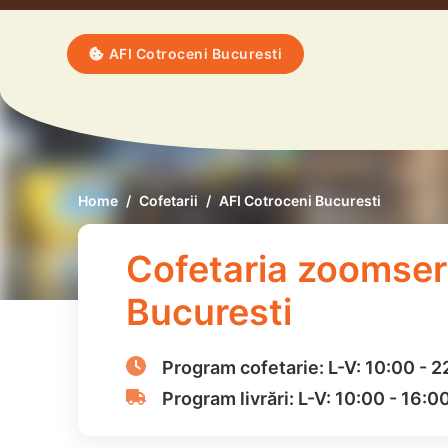
AFI Cotroceni Bucuresti
Home
Cofetarii
AFI Cotroceni Bucuresti
Cofetaria zoomseri
Bucuresti
Program cofetarie:
L-V:
10:00
-
2
Program livrări:
L-V:
10:00
-
16:0