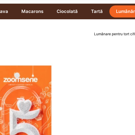
lava
Macarons
Ciocolată
Tartă
Lumânăr
Lumânare pentru tort cif