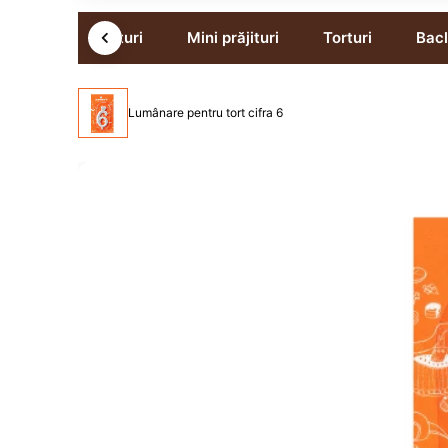
Prajituri
Mini prăjituri
Torturi
Bac
Lumânare pentru tort cifra 6