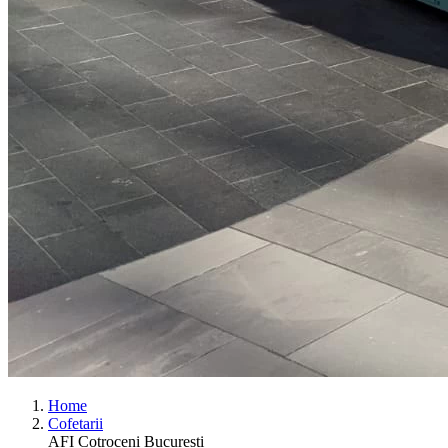
Home
Cofetarii
AFI Cotroceni Bucuresti