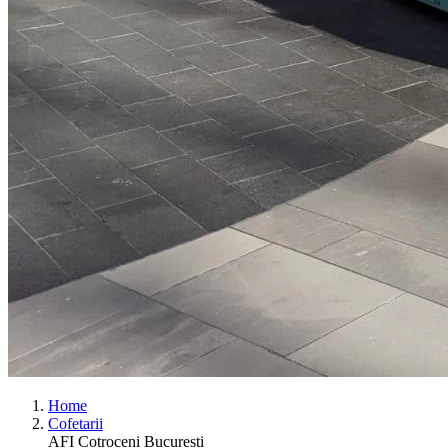
Home
Cofetarii
AFI Cotroceni Bucuresti