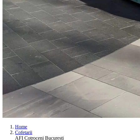
Home
Cofetarii
AFI Cotroceni Bucuresti