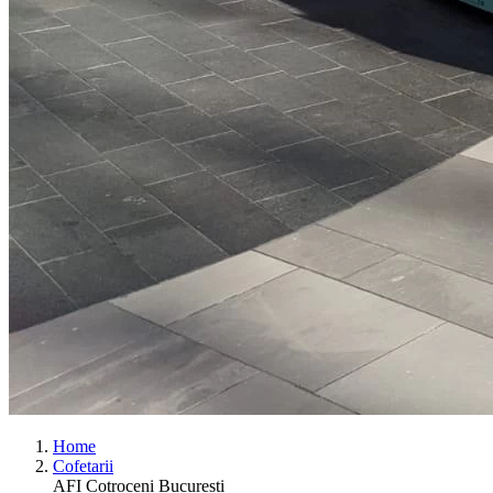
Home
Cofetarii
AFI Cotroceni Bucuresti