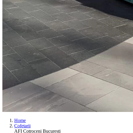
Home
Cofetarii
AFI Cotroceni Bucuresti