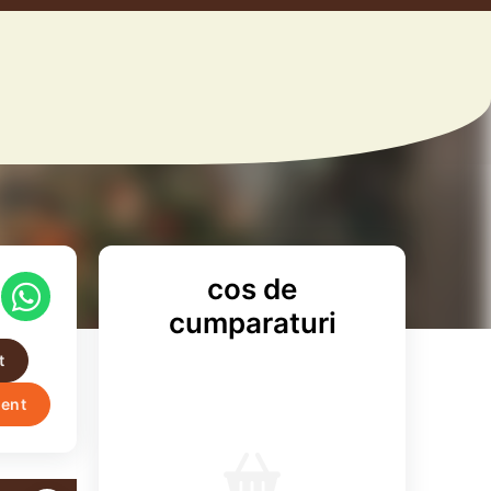
cos de
cumparaturi
t
ent