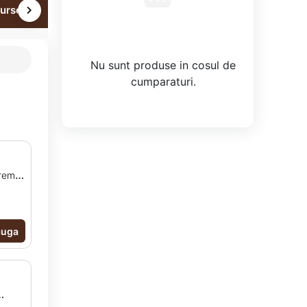
ursecuri
Tartă
Înghețată
Lumânări
Nu sunt produse in cosul de
cumparaturi.
cremă
lată
roză,
auga
ucoză,
de
f,
de