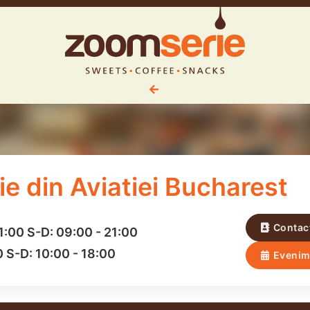
e din Aviatiei Bucharest
Contac
1:00
S-D:
09:00
-
21:00
0
S-D:
10:00
-
18:00
Evenim