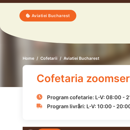
Aviatiei Bucharest
Home
Cofetarii
Aviatiei Bucharest
Cofetaria zoomseri
Program cofetarie:
L-V:
08:00
-
2
Program livrări:
L-V:
10:00
-
20:0