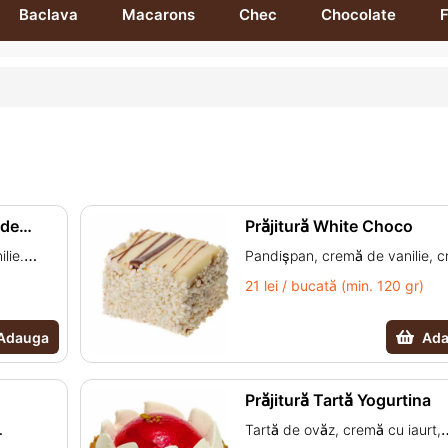
Baclava
Macarons
Chec
Chocolate
F
 de
Prăjitură White Choco
lie.
Pandișpan, cremă de vanilie, 
t, unt,
cu ciocolată și glazură cu cioco
21 lei / bucată (min. 120 gr)
lină,
albă. (făină de grâu, ou pasteurizat,
oară,
lapte praf, zahăr, amidon, dext
Adauga
Ad
eiuri
frișcă lactată 48%, sirop de gl
lator de
zaharoză, masă de cacao, unt 
Prăjitură Tartă Yogurtina
nți: beta
cacao, pudră de cacao, zer pra
sare, vanilină, albumină, sirop 
Tartă de ovăz, cremă cu iaurt,
porumb, semințe și bucăți de