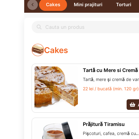
Cakes
Mini prajituri
Torturi
Cakes
Tartă cu Mere si Cremă
Vanilie
Tartă, mere și cremă de vani
(făină de grâu, ou pausteriza
22 lei / bucată (min. 120 gr)
zahăr, apă, sare iodată, vani
mere, stafide, nucă, scorțiș
amidon, sirop de glucoză, ul
vegetale, praf de copt, regu
Prăjitură Tiramisu
aciditate: acid citric, colora
caroten.)
Pișcoturi, cafea, cremă cu