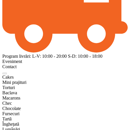
Program livrări:
L-V:
10:00
-
20:00
S-D:
10:00
-
18:00
Eveniment
Contact
Cakes
Mini prajituri
Torturi
Baclava
Macarons
Chec
Chocolate
Fursecuri
Tartă
Înghețată
Lumânări