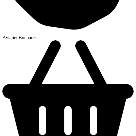
Aviatiei Bucharest