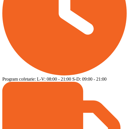
Program cofetarie:
L-V:
08:00
-
21:00
S-D:
09:00
-
21:00