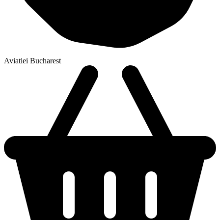
Aviatiei Bucharest