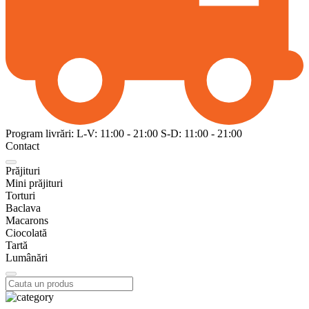
Program livrări:
L-V:
11:00
-
21:00
S-D:
11:00
-
21:00
Contact
Prăjituri
Mini prăjituri
Torturi
Baclava
Macarons
Ciocolată
Tartă
Lumânări