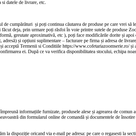
si datele de livrare, etc.
l de cumpărături și poți continua căutarea de produse pe care vrei să l
ai făcut deja, prin urmare poți răsfoi în voie printre sutele de produse Zo
formă, greutate aproximativă, etc ), poți face modificările dorite și apoi
adresă) și opțiuni suplimentare – facturare pe firma și adresa de livrare 
e și acceptă Termenii si Conditiile https://www.cofetariazoomserie.ro/ 
firmarea ei. După ce va verifica disponibilitatea stocului, echipa noastr
mpreună informațiile furnizate, produsele alese și agrearea de comun aco
neavoastră din formularul online de comandă și documentele de însotire 
ăm la dispoziție oricand via e-mail pe adresa: pe care o regasesti la sec