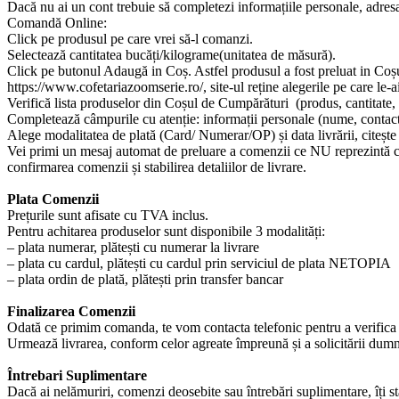
Dacă nu ai un cont trebuie să completezi informațiile personale, adresa 
Comandă Online:
Click pe produsul pe care vrei să-l comanzi.
Selectează cantitatea bucăți/kilograme(unitatea de măsură).
Click pe butonul Adaugă in Coș. Astfel produsul a fost preluat in Coșu
https://www.cofetariazoomserie.ro/, site-ul reține alegerile pe care le-
Verifică lista produselor din Coșul de Cumpărături (produs, cantitate, 
Completează câmpurile cu atenție: informații personale (nume, contact, 
Alege modalitatea de plată (Card/ Numerar/OP) și data livrării, citeșt
Vei primi un mesaj automat de preluare a comenzii ce NU reprezintă con
confirmarea comenzii și stabilirea detaliilor de livrare.
Plata Comenzii
Prețurile sunt afisate cu TVA inclus.
Pentru achitarea produselor sunt disponibile 3 modalități:
– plata numerar, plătești cu numerar la livrare
– plata cu cardul, plătești cu cardul prin serviciul de plata NETOPIA
– plata ordin de plată, plătești prin transfer bancar
Finalizarea Comenzii
Odată ce primim comanda, te vom contacta telefonic pentru a verifica î
Urmează livrarea, conform celor agreate împreună și a solicitării dum
Întrebari Suplimentare
Dacă ai nelămuriri, comenzi deosebite sau întrebări suplimentare, îți st