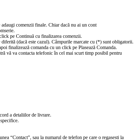
e adaugi comenzii finale. Chiar dacă nu ai un cont
omserie.
 click pe Continuă cu finalizarea comenzii.
diferită (dacă este cazul). Câmpurile marcate cu (*) sunt obligatorii.
și apoi finalizează comanda cu un click pe Plasează Comanda.
ă vă va contacta telefonic în cel mai scurt timp posibil pentru
rd a detaliilor de livrare.
specifice.
tiunea “Contact”, sau la numarul de telefon pe care o regasesti la