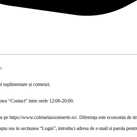
e.
ii suplimentare și comenzi.
iunea “Contact” intre orele 12:00-20:00.
pe https://www.cofetariazoomserie.ro/. Diferența este economia de timp 
apta sus in sectiunea “Login”, introduci adresa de e-mail si parola pent