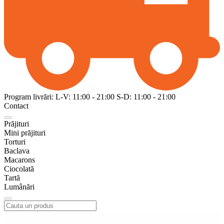
Program livrări:
L-V:
11:00
-
21:00
S-D:
11:00
-
21:00
Contact
Prăjituri
Mini prăjituri
Torturi
Baclava
Macarons
Ciocolată
Tartă
Lumânări