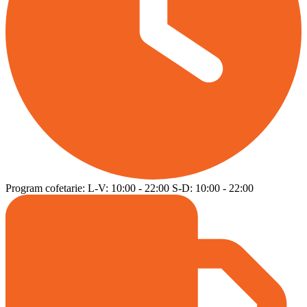
Program cofetarie:
L-V:
10:00
-
22:00
S-D:
10:00
-
22:00