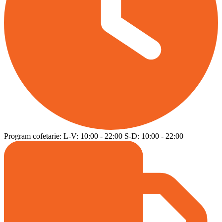
Program cofetarie:
L-V:
10:00
-
22:00
S-D:
10:00
-
22:00