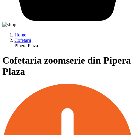
Home
Cofetarii
Pipera Plaza
Cofetaria zoomserie din Pipera
Plaza