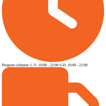
Program cofetarie:
L-V:
10:00
-
22:00
S-D:
10:00
-
22:00