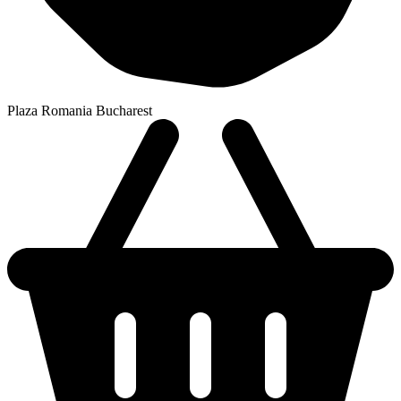
Plaza Romania Bucharest