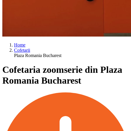
Home
Cofetarii
Plaza Romania Bucharest
Cofetaria zoomserie din Plaza
Romania Bucharest