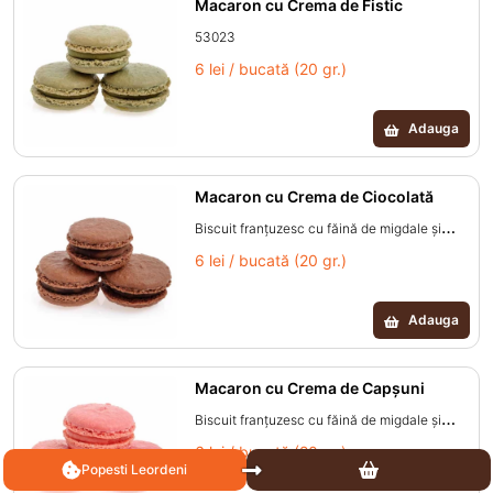
și uleiuri vegetale, proteine din lapte.)
Macaron cu Crema de Fistic
53023
6 lei / bucată (20 gr.)
Adauga
Macaron cu Crema de Ciocolată
Biscuit franțuzesc cu făină de migdale și
cremă de ciocolată. (migdale, zahăr, amidon,
6 lei / bucată (20 gr.)
albuș de ou pasteurizat, zahăr, pudră de
cacao, apă, proteine din lapte, emulgator:
Adauga
lecitină din soia, pudră de cacao, unt de
cacao, grăsimi vegetale, aromă de vanilie,
unt 99,8%, zahăr invertit.)
Macaron cu Crema de Capșuni
Biscuit franțuzesc cu făină de migdale și
cremă de căpșuni. (migdale, zahăr, amidon,
6 lei / bucată (20 gr.)
Popesti Leordeni
albuș de ou pasteurizat, zahăr, colorant: