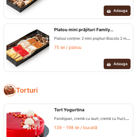
Chocolate Cantitate minimă platou: 0.40 kg.
Adauga
Platou mini prăjituri Family
Selection
Platoul conţine: 2 mini prajituri Biscoto 2 mini
prajituri Fragola 2 mini prajituri Cremșnit 2
75 lei / platou
mini prajituri Caramela 2 mini prajituri Black
Forest Cantitate minimă platou: 0.32 kg.
Adauga
Torturi
Tort Yogurtina
Pandișpan, cremă cu iaurt, cremă cu fructe
de pădure și glazură amarena. (făină de grâu,
139 - 198 lei / bucată
zahăr, dextroză, sirop de glucoză, ouă, lapte