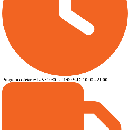
Program cofetarie:
L-V:
10:00
-
21:00
S-D:
10:00
-
21:00