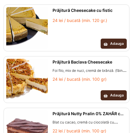
zahăr, sare, lapte praf, amidon, drojdie, uleiuri
și grăsimi vegetale, proteine din lapte,
Prăjitură Cheesecake cu fistic
antioxidant: acid ascorbic, regulator de
24 lei / bucată (min. 120 gr.)
aciditate: acid citric, acid malic, agenți de
îngroșare: gumă carruba, caragenan,
colorant: carmin, beta caroten, emulgator:
Adauga
lecitină din soia.)
Prăjitură Baclava Cheesecake
Foi filo, mix de nuci, cremă de brânză. (făină
de grâu, scorțișoară, unt, cremă de brânză
24 lei / bucată (min. 100 gr)
din lapte, frișcă lactată 48%, ou, pasteurizat,
gălbenuș de ou, nucă, fistic, miere zahăr,
Adauga
sirop de glucoză, apă, lapte praf, amidon,
sare, drojdie, uleiuri și grăsimi vegetale,
stabilizatori: gumă carruba, caragenan,
Prăjitură Nutty Pralin 0% ZAHĂR cu
îndulcitor
regulator de aciditate: acid citric, acid malic,
Blat cu cacao, cremă cu ciocolată cu
emulgator: lecitină din soia, coloranți: beta-
pralină, cremă cu pastă de alune de pădure
22 lei / bucată (min. 100 gr)