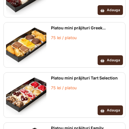
grăsimi vegetale, agenți de îngroșare: alginat
de sodiu, gumă arabică, pectină, coloranți:
Adauga
caramel, carmin, antociani, riboflavină,
curcumină, annatto, conține dioxid de sulf.)
Platou mini prăjituri Greek
Selection
75 lei / platou
Adauga
Platou mini prăjituri Tart Selection
75 lei / platou
Adauga
Platou mini prăjituri Family