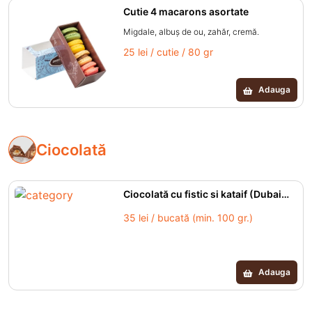
Cutie 4 macarons asortate
Migdale, albuș de ou, zahăr, cremă.
25 lei / cutie / 80 gr
Adauga
Ciocolată
Ciocolată cu fistic si kataif (Dubai
kunefe style)
35 lei / bucată (min. 100 gr.)
Adauga