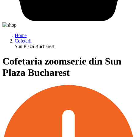
Home
Cofetarii
Sun Plaza Bucharest
Cofetaria zoomserie din Sun
Plaza Bucharest