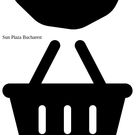
Sun Plaza Bucharest