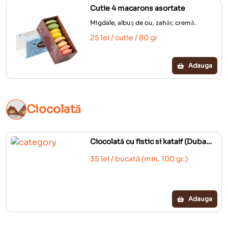
Cutie 4 macarons asortate
Migdale, albuș de ou, zahăr, cremă.
25 lei / cutie / 80 gr
Adauga
Ciocolată
Ciocolată cu fistic si kataif (Dubai
kunefe style)
35 lei / bucată (min. 100 gr.)
Adauga