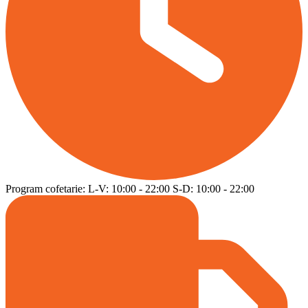
Program cofetarie:
L-V:
10:00
-
22:00
S-D:
10:00
-
22:00