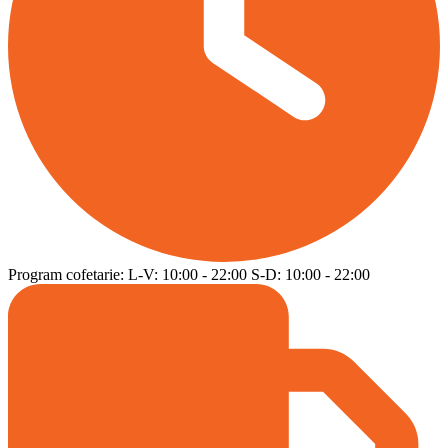
Program cofetarie:
L-V:
10:00
-
22:00
S-D:
10:00
-
22:00