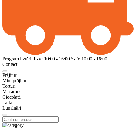
Program livrări:
L-V:
10:00
-
16:00
S-D:
10:00
-
16:00
Contact
Prăjituri
Mini prăjituri
Torturi
Macarons
Ciocolată
Tartă
Lumânări