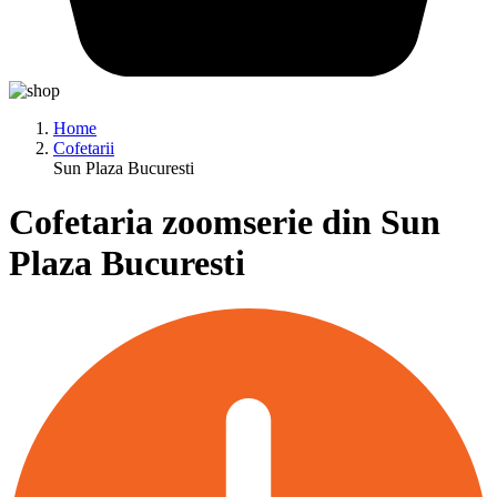
Home
Cofetarii
Sun Plaza Bucuresti
Cofetaria zoomserie din Sun
Plaza Bucuresti