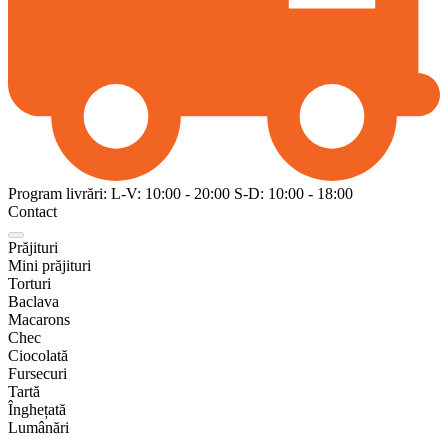
Program livrări:
L-V:
10:00
-
20:00
S-D:
10:00
-
18:00
Contact
Prăjituri
Mini prăjituri
Torturi
Baclava
Macarons
Chec
Ciocolată
Fursecuri
Tartă
Înghețată
Lumânări