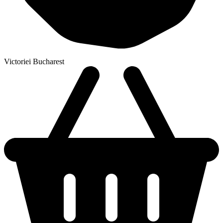
Victoriei Bucharest