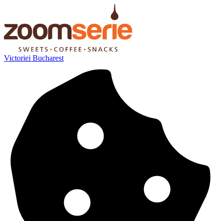
Victoriei Bucharest