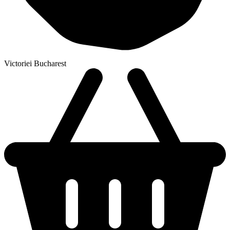
Victoriei Bucharest