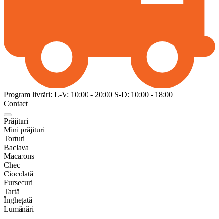
Program livrări:
L-V:
10:00
-
20:00
S-D:
10:00
-
18:00
Contact
Prăjituri
Mini prăjituri
Torturi
Baclava
Macarons
Chec
Ciocolată
Fursecuri
Tartă
Înghețată
Lumânări