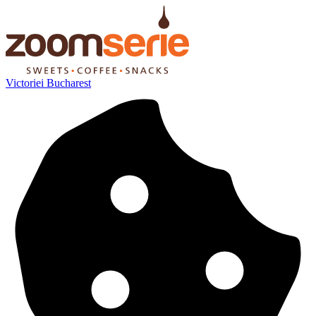
Victoriei Bucharest