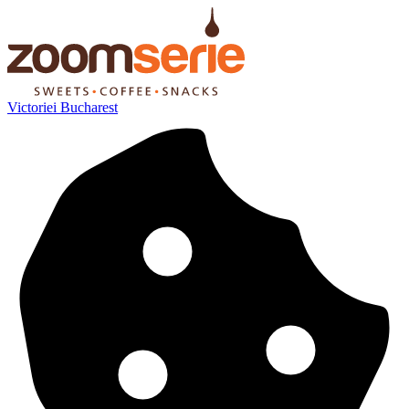
Victoriei Bucharest