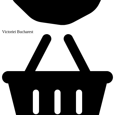
Victoriei Bucharest