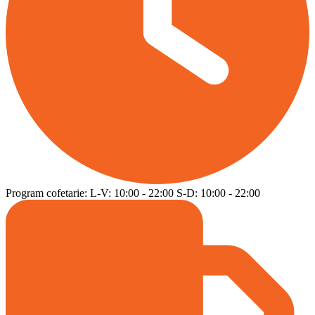
Program cofetarie:
L-V:
10:00
-
22:00
S-D:
10:00
-
22:00