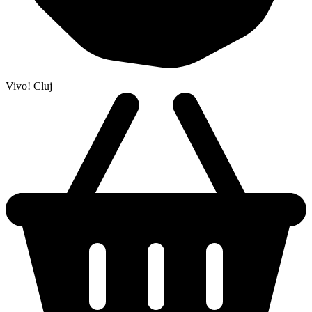
Vivo! Cluj