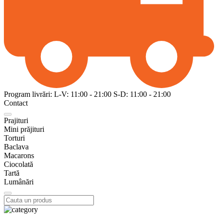
Program livrări:
L-V:
11:00
-
21:00
S-D:
11:00
-
21:00
Contact
Prajituri
Mini prăjituri
Torturi
Baclava
Macarons
Ciocolată
Tartă
Lumânări