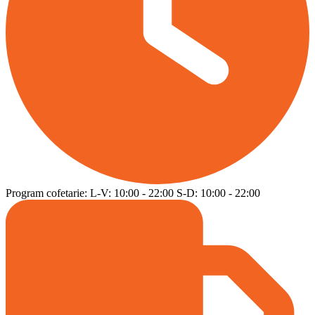
Program cofetarie:
L-V:
10:00
-
22:00
S-D:
10:00
-
22:00