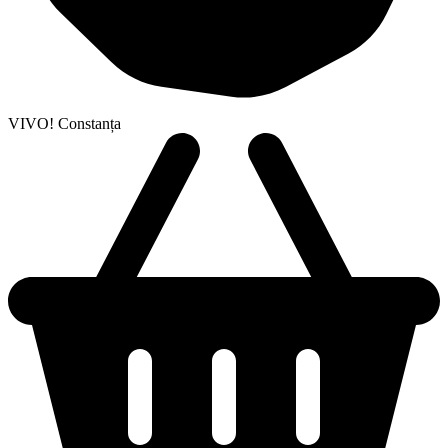
VIVO! Constanța