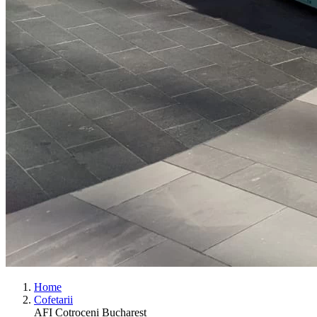
Home
Cofetarii
AFI Cotroceni Bucharest