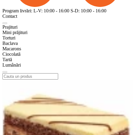
Program livrări:
L-V:
10:00
-
16:00
S-D:
10:00
-
16:00
Contact
Prajituri
Mini prăjituri
Torturi
Baclava
Macarons
Ciocolată
Tartă
Lumânări