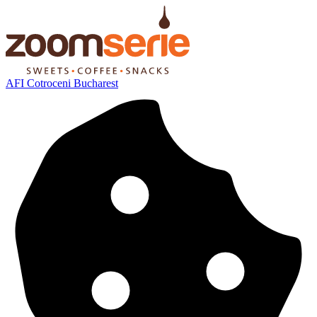
AFI Cotroceni Bucharest