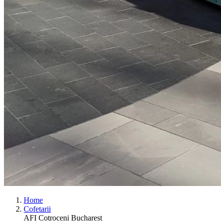
Home
Cofetarii
AFI Cotroceni Bucharest