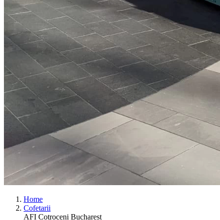
Home
Cofetarii
AFI Cotroceni Bucharest