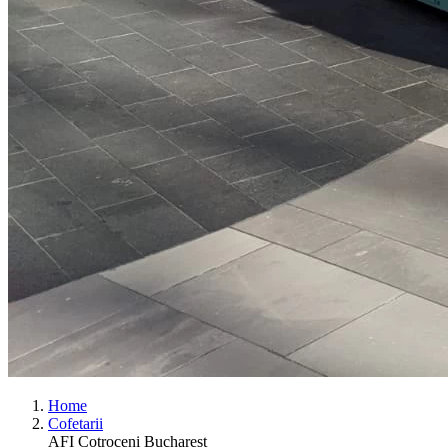
Home
Cofetarii
AFI Cotroceni Bucharest