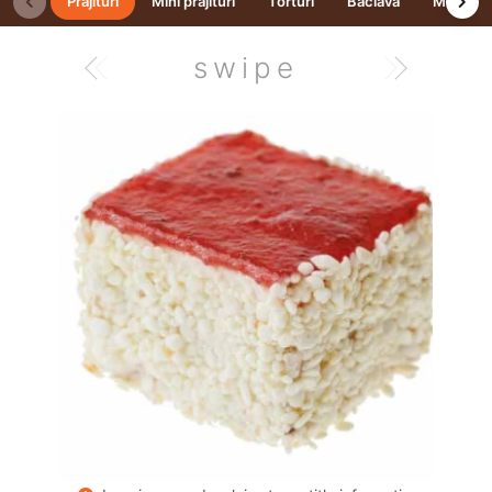
Prajituri
Mini prăjituri
Torturi
Baclava
Macaro
swipe