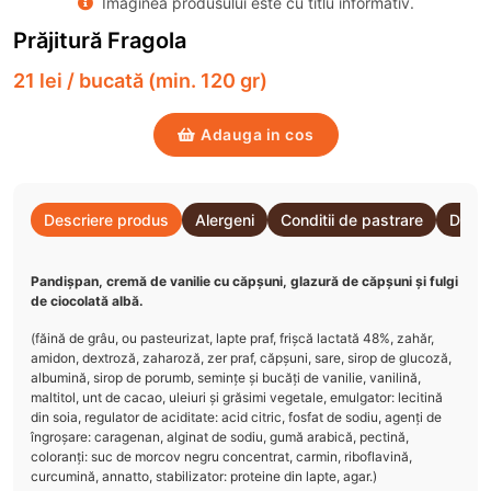
Imaginea produsului este cu titlu informativ.
Prăjitură Fragola
21 lei / bucată (min. 120 gr)
Adauga in cos
Descriere produs
Alergeni
Conditii de pastrare
Detal
Pandișpan, cremă de vanilie cu căpșuni, glazură de căpșuni și fulgi
de ciocolată albă.
(făină de grâu, ou pasteurizat, lapte praf, frișcă lactată 48%, zahăr,
amidon, dextroză, zaharoză, zer praf, căpșuni, sare, sirop de glucoză,
albumină, sirop de porumb, semințe și bucăți de vanilie, vanilină,
maltitol, unt de cacao, uleiuri și grăsimi vegetale, emulgator: lecitină
din soia, regulator de aciditate: acid citric, fosfat de sodiu, agenți de
îngroșare: caragenan, alginat de sodiu, gumă arabică, pectină,
coloranți: suc de morcov negru concentrat, carmin, riboflavină,
curcumină, annatto, stabilizator: proteine din lapte, agar.)