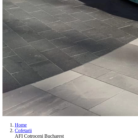
Home
Cofetarii
AFI Cotroceni Bucharest