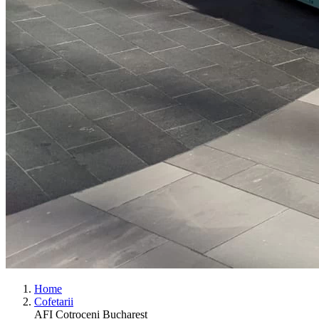
Home
Cofetarii
AFI Cotroceni Bucharest