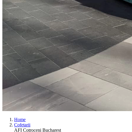
Home
Cofetarii
AFI Cotroceni Bucharest