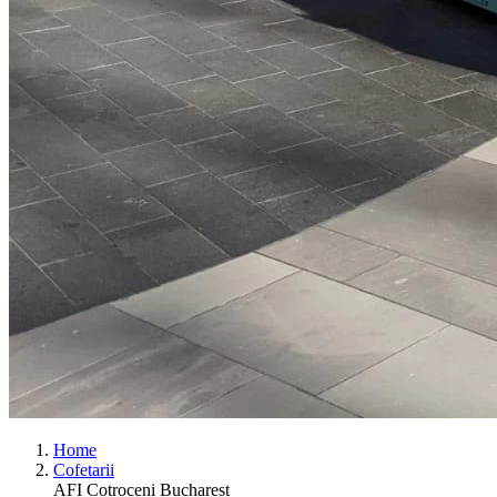
Home
Cofetarii
AFI Cotroceni Bucharest