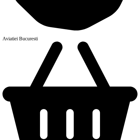
Aviatiei Bucuresti