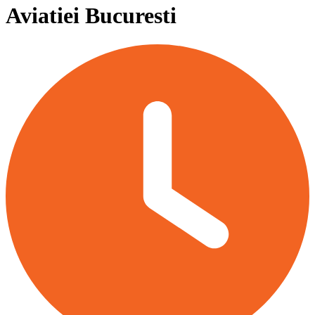
Aviatiei Bucuresti