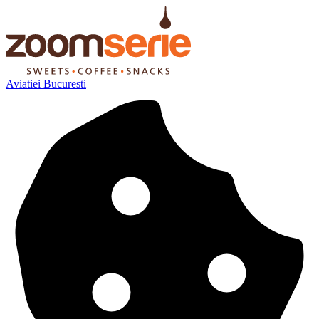
Aviatiei Bucuresti