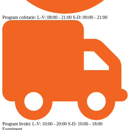
Program cofetarie:
L-V:
08:00
-
21:00
S-D:
09:00
-
21:00
Program livrări:
L-V:
10:00
-
20:00
S-D:
10:00
-
18:00
Eveniment