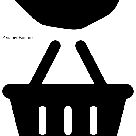
Aviatiei Bucuresti