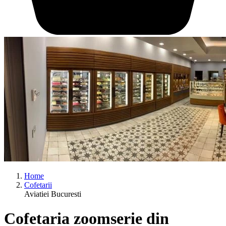
Home
Cofetarii
Aviatiei Bucuresti
Cofetaria zoomserie din