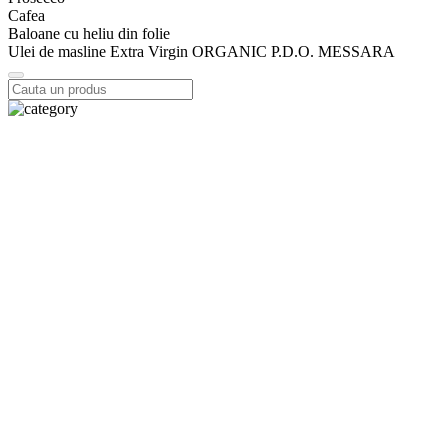
Cafea
Baloane cu heliu din folie
Ulei de masline Extra Virgin ORGANIC P.D.O. MESSARA