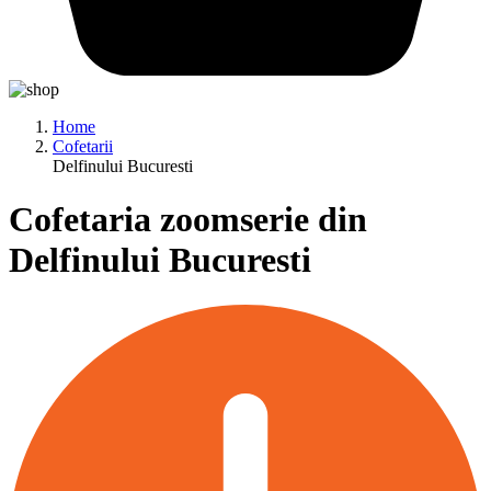
Home
Cofetarii
Delfinului Bucuresti
Cofetaria zoomserie din
Delfinului Bucuresti