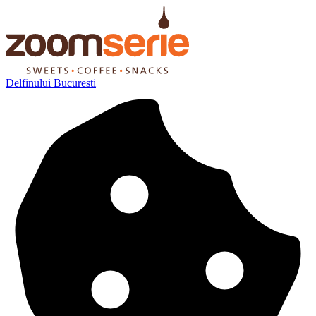
Delfinului Bucuresti