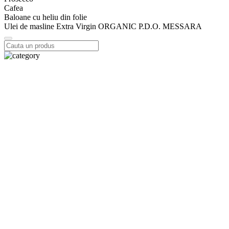
Cafea
Baloane cu heliu din folie
Ulei de masline Extra Virgin ORGANIC P.D.O. MESSARA