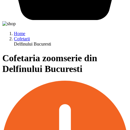
Home
Cofetarii
Delfinului Bucuresti
Cofetaria zoomserie din
Delfinului Bucuresti