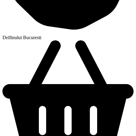
Delfinului Bucuresti