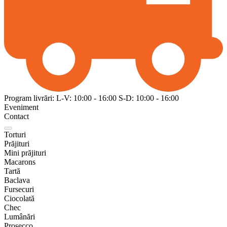
Program livrări:
L-V:
10:00
-
16:00
S-D:
10:00
-
16:00
Eveniment
Contact
Torturi
Prăjituri
Mini prăjituri
Macarons
Tartă
Baclava
Fursecuri
Ciocolată
Chec
Lumânări
Prosecco