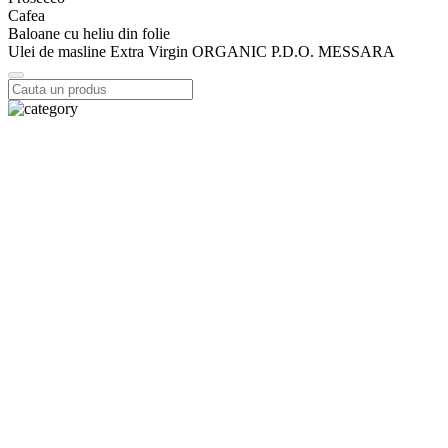
Cafea
Baloane cu heliu din folie
Ulei de masline Extra Virgin ORGANIC P.D.O. MESSARA