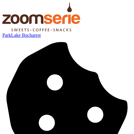
ParkLake Bucharest